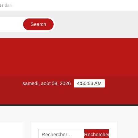
 dans le kitsch
Lisianthus plant pour débutant : tout ce qu’il f
samedi, août 08, 2026
4:50:53 AM
Rechercher :