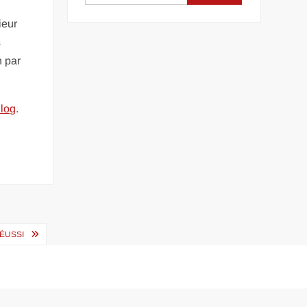
ieur
s
n par
log
.
RÉUSSI