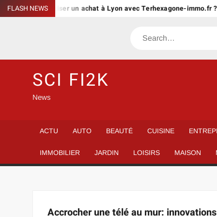
Skip
Comment sécuriser un achat à Lyon avec Terhexagone-immo.fr ?
FLASH NEWS
to
content
Search
SCI FI2K
News
ACTU
AUTO
BEAUTÉ
CUISINE
ENTREP
IMMOBILIER
JARDIN
LOISIRS
MAISON
Accrocher une télé au mur: innovations