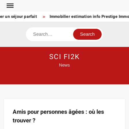
Skip
to
r un séjour parfait
Immobilier estimation info Prestige Immob
content
Search
SCI FI2K
News
Amis pour personnes âgées : où les
trouver ?