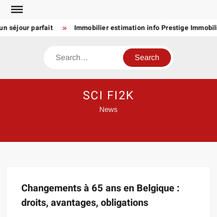
Skip
to
n séjour parfait
Immobilier estimation info Prestige Immobili
content
Search
SCI FI2K
News
Changements à 65 ans en Belgique :
droits, avantages, obligations