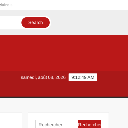
uire ses charges ?
Comment sécuriser un achat à Lyon avec 
samedi, août 08, 2026
9:12:49 AM
Rechercher :