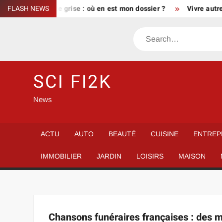
Skip
Suivi de la carte grise : où en est mon dossier ?
FLASH NEWS
Vivre autre
to
content
Search
SCI FI2K
News
ACTU
AUTO
BEAUTÉ
CUISINE
ENTREP
IMMOBILIER
JARDIN
LOISIRS
MAISON
Chansons funéraires françaises : des 