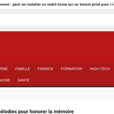
ment : peut-on installer un mobil home sur un terrain privé pour réd
RISE
FAMILLE
FINANCE
FORMATION
HIGH-TECH
MODE
SANTÉ
mélodies pour honorer la mémoire