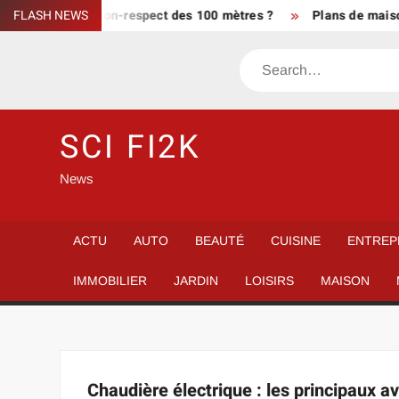
Skip
e-t-on en cas de non-respect des 100 mètres ?
FLASH NEWS
Plans de maison 
to
content
Search
SCI FI2K
News
ACTU
AUTO
BEAUTÉ
CUISINE
ENTREP
IMMOBILIER
JARDIN
LOISIRS
MAISON
Chaudière électrique : les principaux a