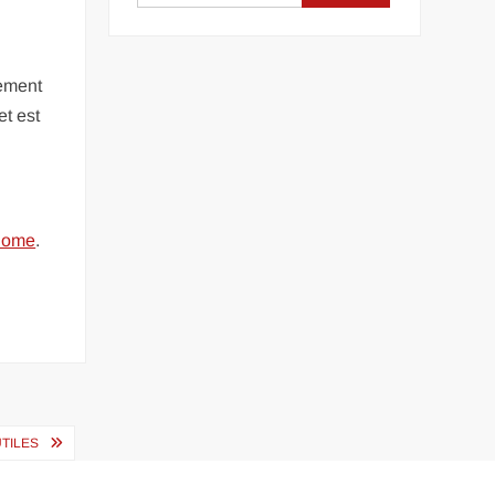
cement
et est
 Home
.
UTILES