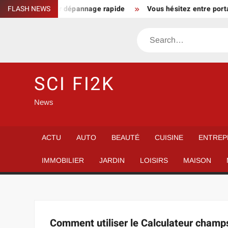
Skip
SB bootable pour dépannage rapide
FLASH NEWS
Vous hésitez entre portab
to
content
Search
SCI FI2K
News
ACTU
AUTO
BEAUTÉ
CUISINE
ENTREP
IMMOBILIER
JARDIN
LOISIRS
MAISON
Comment utiliser le Calculateur champ