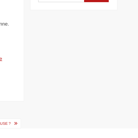
onne.
e
USE ?