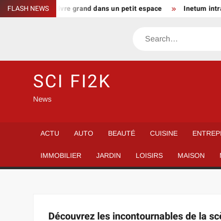
Skip
ie solution pour vivre grand dans un petit espace
FLASH NEWS
Inetum intra
to
content
Search
SCI FI2K
News
ACTU
AUTO
BEAUTÉ
CUISINE
ENTREP
IMMOBILIER
JARDIN
LOISIRS
MAISON
Découvrez les incontournables de la scè