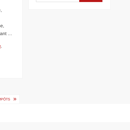
,
e,
utant …
e
.
IMPÔTS