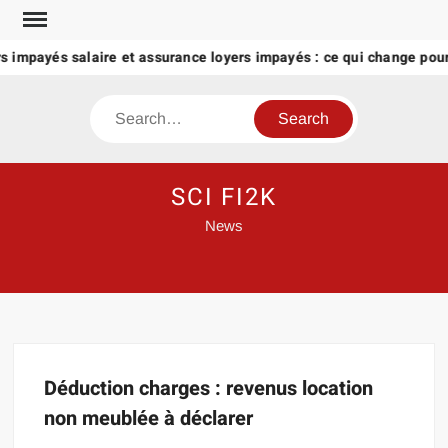
Skip
to
s impayés salaire et assurance loyers impayés : ce qui change pour 
content
Search
SCI FI2K
News
Déduction charges : revenus location
non meublée à déclarer