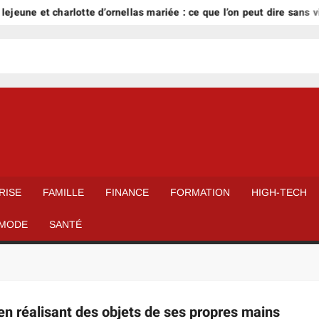
ejeune et charlotte d’ornellas mariée : ce que l’on peut dire sans vio
RISE
FAMILLE
FINANCE
FORMATION
HIGH-TECH
MODE
SANTÉ
 en réalisant des objets de ses propres mains