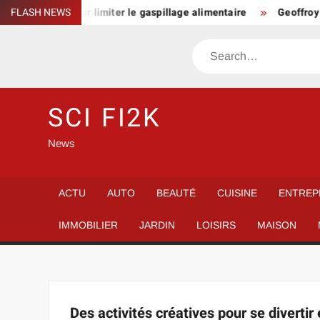
Skip
 plus simple pour limiter le gaspillage alimentaire
FLASH NEWS
Geoffroy l
to
content
Search
SCI FI2K
News
ACTU
AUTO
BEAUTÉ
CUISINE
ENTREP
IMMOBILIER
JARDIN
LOISIRS
MAISON
Des activités créatives pour se divertir