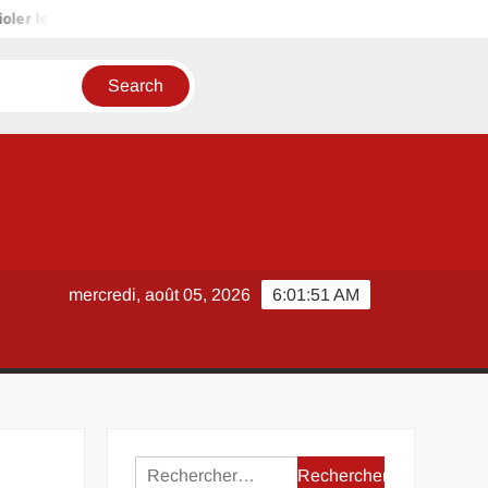
ler leur intimité
Lamaison360 maison visite virtuelle pour pr
mercredi, août 05, 2026
6:01:51 AM
Rechercher :