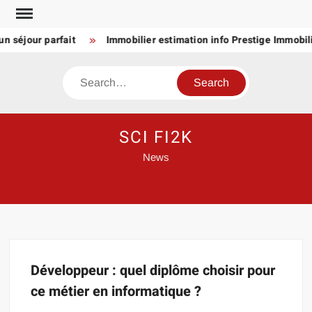
Skip
to
n séjour parfait
Immobilier estimation info Prestige Immobili
content
Search
SCI FI2K
News
Développeur : quel diplôme choisir pour
ce métier en informatique ?