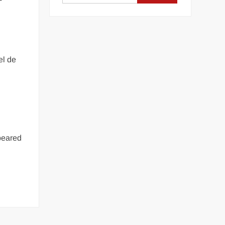
el de
eared