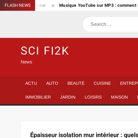
Skip
ur taper sans erreur
FLASH NEWS
Musique YouTube sur MP3 : comment évi
to
content
Search
SCI FI2K
News
ACTU
AUTO
BEAUTÉ
CUISINE
ENTREP
IMMOBILIER
JARDIN
LOISIRS
MAISON
Épaisseur isolation mur intérieur : quel