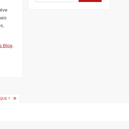
lève
mais
s,
s Blog
.
IQUE ?