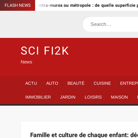
Skip
les ?
FLASH NEWS
Paris intra-muros ou métropole : de quelle superficie pa
to
content
Search
SCI FI2K
News
ACTU
AUTO
BEAUTÉ
CUISINE
ENTREP
IMMOBILIER
JARDIN
LOISIRS
MAISON
Famille et culture de chaque enfant: dé