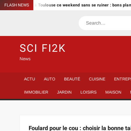
Skip
FLASH NEWS
Que faire à Toulouse ce weekend sans se ruiner : bons plans 
to
content
Search
SCI FI2K
News
ACTU
AUTO
BEAUTÉ
CUISINE
ENTREP
IMMOBILIER
JARDIN
LOISIRS
MAISON
Foulard pour le cou : choisir la bonne tai