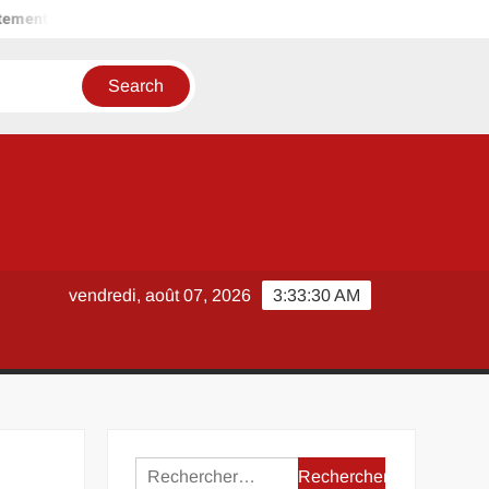
tement de déchets
Camping à Ondres : les bonnes raisons de ch
vendredi, août 07, 2026
3:33:30 AM
Rechercher :