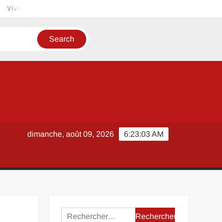
Vivre autrement : peut-on installer un mobil home sur un terrain p
dimanche, août 09, 2026
6:23:03 AM
Rechercher :