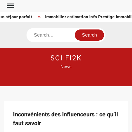
Skip
to
n séjour parfait
Immobilier estimation info Prestige Immobili
content
Search
SCI FI2K
News
Inconvénients des influenceurs : ce qu’il
faut savoir