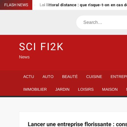
Skip
r le bailleur
FLASH NEWS
Loi littoral distance : que risque-t-on en cas d
to
content
Search
SCI FI2K
News
ACTU
AUTO
BEAUTÉ
CUISINE
ENTREP
IMMOBILIER
JARDIN
LOISIRS
MAISON
Lancer une entreprise florissante : cons