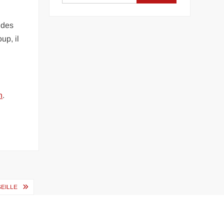
n des
up, il
n
.
EILLE