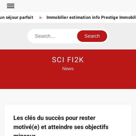
Skip
to
n séjour parfait
Immobilier estimation info Prestige Immobili
content
Search
SCI FI2K
News
Les clés du succès pour rester
motivé(e) et atteindre ses objectifs