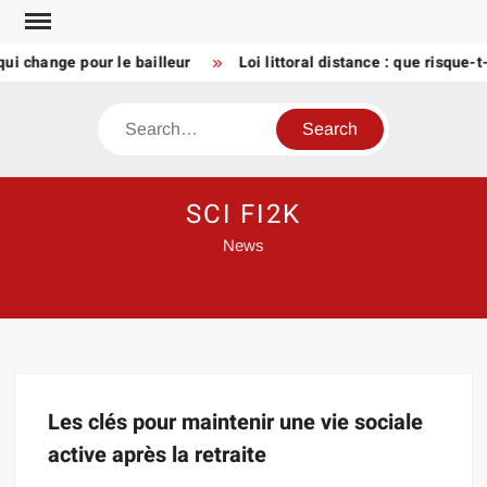
Skip
to
ui change pour le bailleur
Loi littoral distance : que risque
content
Search
SCI FI2K
News
Les clés pour maintenir une vie sociale
active après la retraite