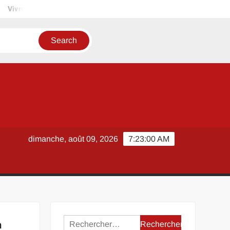
Vivre autrement : peut-on installer un mobil home sur un terrain p
dimanche, août 09, 2026
7:23:00 AM
Rechercher :
n