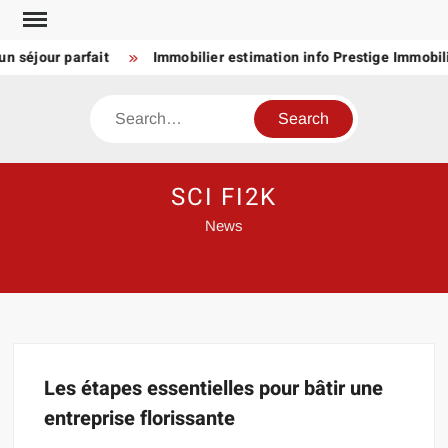
Skip
to
n séjour parfait
Immobilier estimation info Prestige Immobili
content
Search
SCI FI2K
News
Les étapes essentielles pour bâtir une
entreprise florissante