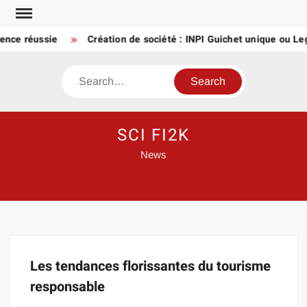
Skip
to
ience réussie
Création de société : INPI Guichet unique ou Le
content
Search
SCI FI2K
News
Les tendances florissantes du tourisme
responsable