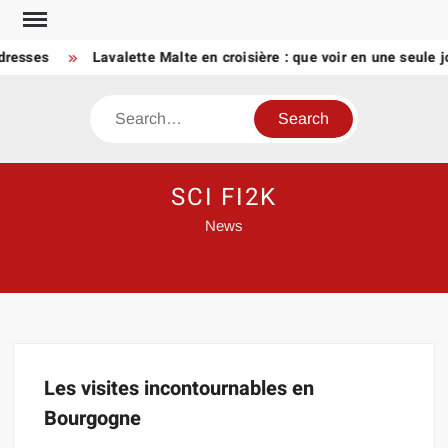
Skip
to
dresses
Lavalette Malte en croisière : que voir en une seule j
content
Search
SCI FI2K
News
Les visites incontournables en
Bourgogne