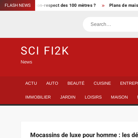
Skip
ue-t-on en cas de non-respect des 100 mètres ?
FLASH NEWS
Plans de maison
to
content
Search
SCI FI2K
News
ACTU
AUTO
BEAUTÉ
CUISINE
ENTREP
IMMOBILIER
JARDIN
LOISIRS
MAISON
Mocassins de luxe pour homme : les déta