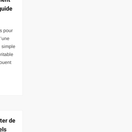
guide
s pour
d’une
n simple
ritable
jouent
ter de
els