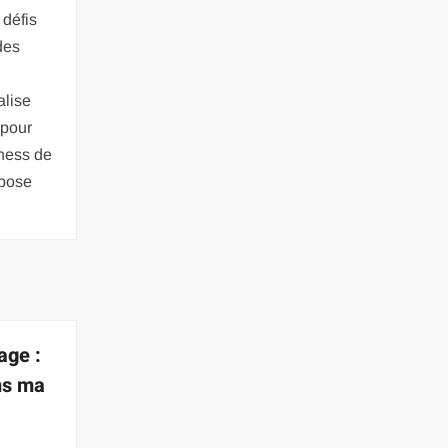
 défis
des
alise
 pour
iness de
opose
age :
ns ma