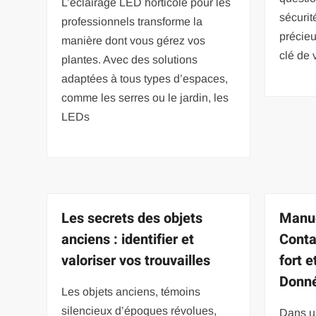
L’éclairage LED horticole pour les
sécurit
professionnels transforme la
précie
manière dont vous gérez vos
clé de 
plantes. Avec des solutions
adaptées à tous types d’espaces,
comme les serres ou le jardin, les
LEDs
Les secrets des objets
Manue
anciens : identifier et
Conta
valoriser vos trouvailles
fort 
Donn
Les objets anciens, témoins
silencieux d’époques révolues,
Dans u