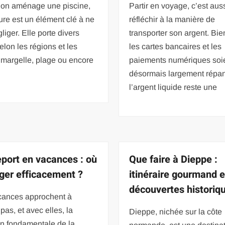
’on aménage une piscine,
Partir en voyage, c’est aus
ure est un élément clé à ne
réfléchir à la manière de
liger. Elle porte divers
transporter son argent. Bi
lon les régions et les
les cartes bancaires et les
: margelle, plage ou encore
paiements numériques soi
désormais largement répa
l’argent liquide reste une
port en vacances : où
Que faire à Dieppe :
nger efficacement ?
itinéraire gourmand e
découvertes historiq
cances approchent à
pas, et avec elles, la
Dieppe, nichée sur la côte
on fondamentale de la