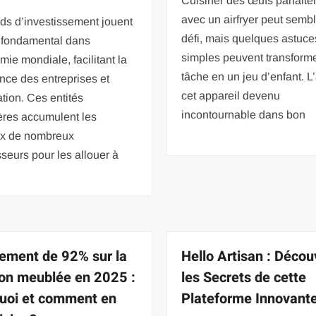
Cuisiner des œufs parfait
avec un airfryer peut semb
ds d’investissement jouent
défi, mais quelques astuce
e fondamental dans
simples peuvent transforme
mie mondiale, facilitant la
tâche en un jeu d’enfant. L’a
nce des entreprises et
cet appareil devenu
ation. Ces entités
incontournable dans bon
ères accumulent les
ux de nombreux
sseurs pour les allouer à
ement de 92% sur la
Hello Artisan : Décou
ion meublée en 2025 :
les Secrets de cette
uoi et comment en
Plateforme Innovant