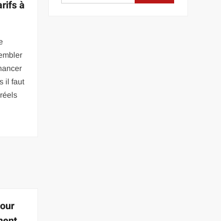
arifs à
e
sembler
inancer
 il faut
réels
pour
ment