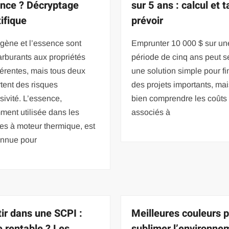
ence ? Décryptage
sur 5 ans : calcul et t
tifique
prévoir
gène et l’essence sont
Emprunter 10 000 $ sur un
rburants aux propriétés
période de cinq ans peut 
fférentes, mais tous deux
une solution simple pour f
tent des risques
des projets importants, mais
sivité. L’essence,
bien comprendre les coûts 
ent utilisée dans les
associés à
es à moteur thermique, est
onnue pour
tir dans une SCPI :
Meilleures couleurs 
e rentable ? Les
sublimer l’environne