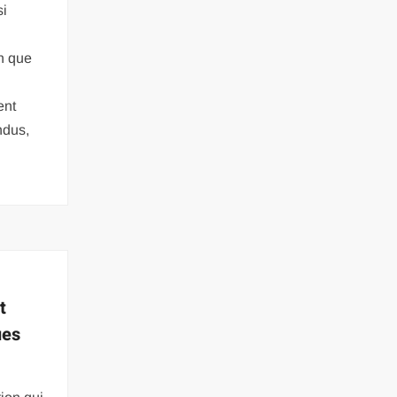
si
en que
ent
ndus,
t
ues