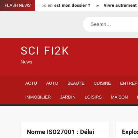
Skip
a carte grise : où en est mon dossier ?
FLASH NEWS
Vivre autrement : peut-
to
content
Search
SCI FI2K
News
ACTU
AUTO
BEAUTÉ
CUISINE
ENTREP
IMMOBILIER
JARDIN
LOISIRS
MAISON
Norme ISO27001 : Délai
Explo