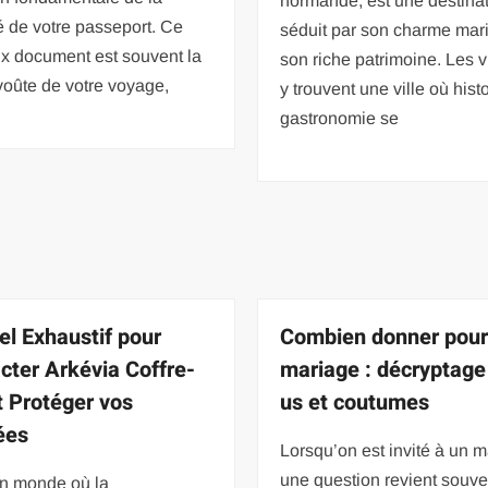
normande, est une destinat
é de votre passeport. Ce
séduit par son charme mari
ux document est souvent la
son riche patrimoine. Les v
voûte de votre voyage,
y trouvent une ville où histo
gastronomie se
l Exhaustif pour
Combien donner pour
cter Arkévia Coffre-
mariage : décryptage
et Protéger vos
us et coutumes
ées
Lorsqu’on est invité à un m
une question revient souve
n monde où la