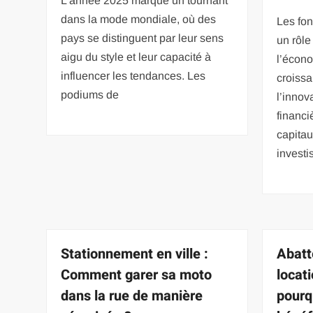
L’année 2025 marque un tournant
dans la mode mondiale, où des
Les fon
pays se distinguent par leur sens
un rôl
aigu du style et leur capacité à
l’écono
influencer les tendances. Les
croissa
podiums de
l’innov
financi
capita
investi
Stationnement en ville :
Abatt
Comment garer sa moto
locat
dans la rue de manière
pourq