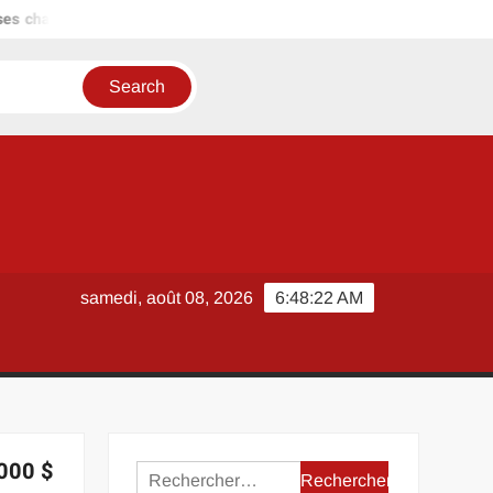
arges ?
Comment sécuriser un achat à Lyon avec Terhexagon
samedi, août 08, 2026
6:48:23 AM
 000 $
Rechercher :