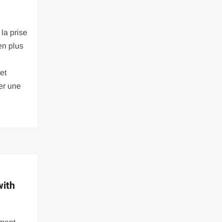
la prise
en plus
et
er une
with