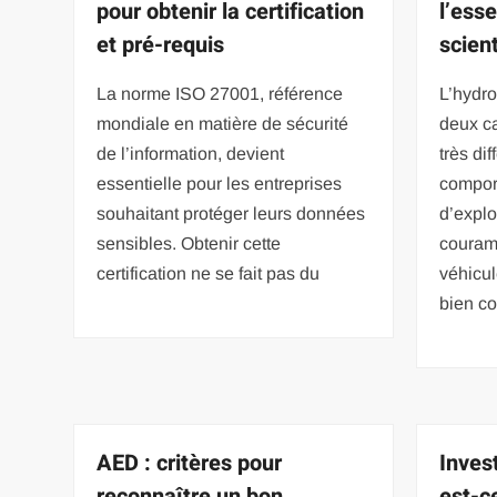
pour obtenir la certification
l’ess
et pré-requis
scien
La norme ISO 27001, référence
L’hydro
mondiale en matière de sécurité
deux ca
de l’information, devient
très di
essentielle pour les entreprises
compor
souhaitant protéger leurs données
d’explo
sensibles. Obtenir cette
couramm
certification ne se fait pas du
véhicul
bien c
AED : critères pour
Inves
reconnaître un bon
est-c