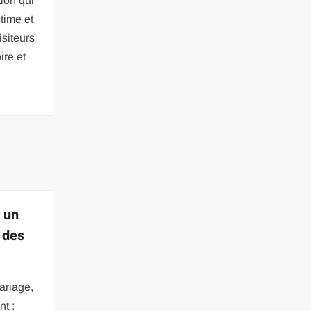
ion qui
time et
isiteurs
ire et
 un
 des
ariage,
nt :