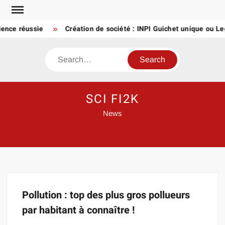
Skip
to
ience réussie
Création de société : INPI Guichet unique ou Le
content
Search
SCI FI2K
News
Pollution : top des plus gros pollueurs
par habitant à connaître !