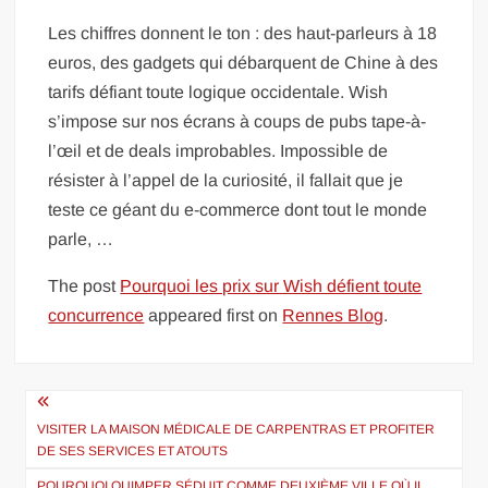
Les chiffres donnent le ton : des haut-parleurs à 18
euros, des gadgets qui débarquent de Chine à des
tarifs défiant toute logique occidentale. Wish
s’impose sur nos écrans à coups de pubs tape-à-
l’œil et de deals improbables. Impossible de
résister à l’appel de la curiosité, il fallait que je
teste ce géant du e-commerce dont tout le monde
parle, …
The post
Pourquoi les prix sur Wish défient toute
concurrence
appeared first on
Rennes Blog
.
Navigation
de
VISITER LA MAISON MÉDICALE DE CARPENTRAS ET PROFITER
DE SES SERVICES ET ATOUTS
l’article
POURQUOI QUIMPER SÉDUIT COMME DEUXIÈME VILLE OÙ IL