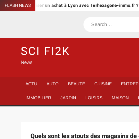
Skip
Comment sécuriser un achat à Lyon avec Terhexagone-immo.fr ?
FLASH NEWS
to
content
Search
SCI FI2K
News
ACTU
AUTO
BEAUTÉ
CUISINE
ENTREP
IMMOBILIER
JARDIN
LOISIRS
MAISON
Quels sont les atouts des magasins de 