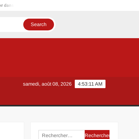
dans le kitsch
Lisianthus plant pour débutant : tout ce qu’il f
samedi, août 08, 2026
4:53:11 AM
Rechercher :