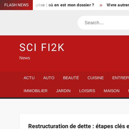
Skip
Suivi de la carte grise : où en est mon dossier ?
FLASH NEWS
Vivre autreme
to
content
Search
SCI FI2K
News
ACTU
AUTO
BEAUTÉ
CUISINE
ENTREP
IMMOBILIER
JARDIN
LOISIRS
MAISON
Restructuration de dette : étapes clés 