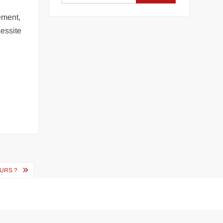
ement,
essite
EURS ?