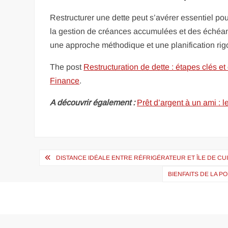
Restructurer une dette peut s’avérer essentiel pou
la gestion de créances accumulées et des échéan
une approche méthodique et une planification ri
The post
Restructuration de dette : étapes clés et
Finance
.
A découvrir également :
Prêt d’argent à un ami : l
Navigation
DISTANCE IDÉALE ENTRE RÉFRIGÉRATEUR ET ÎLE DE CU
de
BIENFAITS DE LA 
l’article