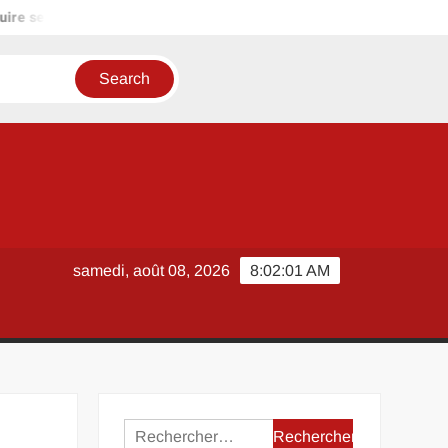
ire ses charges ?
Comment sécuriser un achat à Lyon avec T
samedi, août 08, 2026
8:02:01 AM
Rechercher :