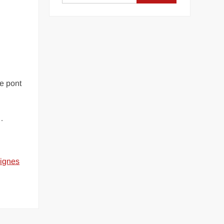
ce pont
 …
lignes