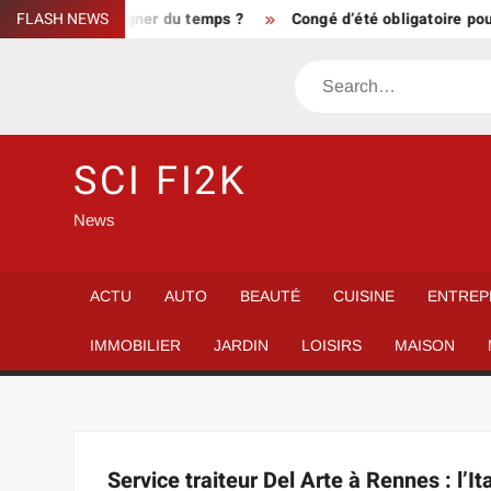
Skip
galstart pour gagner du temps ?
FLASH NEWS
Congé d’été obligatoire pour 
to
content
Search
SCI FI2K
News
ACTU
AUTO
BEAUTÉ
CUISINE
ENTREP
IMMOBILIER
JARDIN
LOISIRS
MAISON
Service traiteur Del Arte à Rennes : l’I