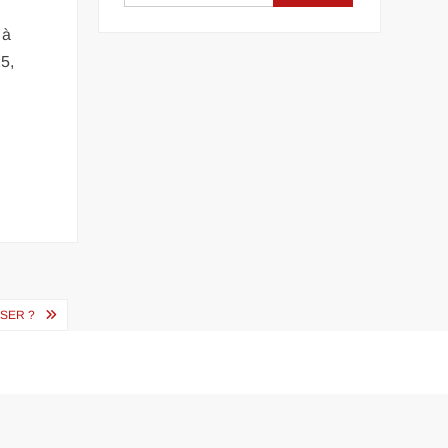
 à
5,
SER ?