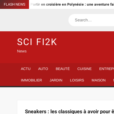
Skip
 journée ?
FLASH NEWS
Partir en croisière en Polynésie : une aventure fai
to
content
Search
SCI FI2K
News
ACTU
AUTO
BEAUTÉ
CUISINE
ENTREP
IMMOBILIER
JARDIN
LOISIRS
MAISON
Sneakers : les classiques à avoir pour 