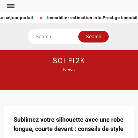
Skip
to
n séjour parfait
Immobilier estimation info Prestige Immobili
content
Search
SCI FI2K
News
Sublimez votre silhouette avec une robe
longue, courte devant : conseils de style