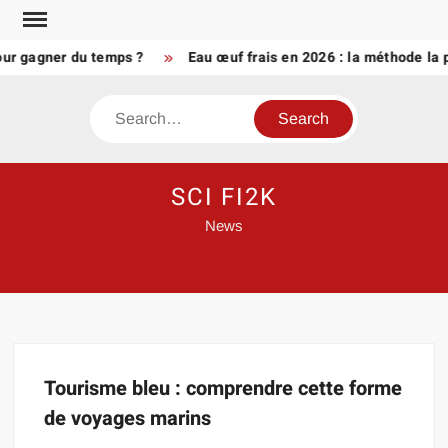
Skip
to
our gagner du temps ?
Eau œuf frais en 2026 : la méthode la p
content
Search
SCI FI2K
News
Tourisme bleu : comprendre cette forme
de voyages marins